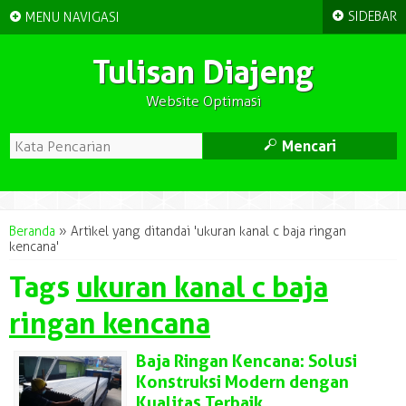
+
+
SIDEBAR
MENU NAVIGASI
Tulisan Diajeng
Website Optimasi
M
Mencari
Beranda
»
Artikel yang ditandai 'ukuran kanal c baja ringan
kencana'
Tags
ukuran kanal c baja
ringan kencana
Baja Ringan Kencana: Solusi
Konstruksi Modern dengan
Kualitas Terbaik