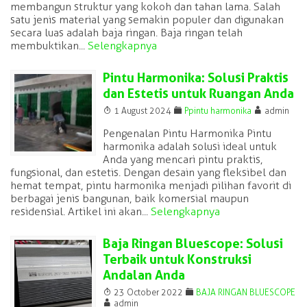
membangun struktur yang kokoh dan tahan lama. Salah
satu jenis material yang semakin populer dan digunakan
secara luas adalah baja ringan. Baja ringan telah
membuktikan...
Selengkapnya
Pintu Harmonika: Solusi Praktis
dan Estetis untuk Ruangan Anda
T
F
A
1 August 2024
Ppintu harmonika
admin
Pengenalan Pintu Harmonika Pintu
harmonika adalah solusi ideal untuk
Anda yang mencari pintu praktis,
fungsional, dan estetis. Dengan desain yang fleksibel dan
hemat tempat, pintu harmonika menjadi pilihan favorit di
berbagai jenis bangunan, baik komersial maupun
residensial. Artikel ini akan...
Selengkapnya
Baja Ringan Bluescope: Solusi
Terbaik untuk Konstruksi
Andalan Anda
T
F
23 October 2022
BAJA RINGAN BLUESCOPE
A
admin