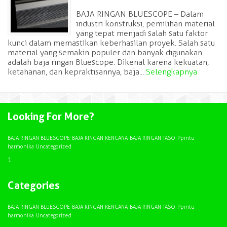
BAJA RINGAN BLUESCOPE – Dalam
industri konstruksi, pemilihan material
yang tepat menjadi salah satu faktor
kunci dalam memastikan keberhasilan proyek. Salah satu
material yang semakin populer dan banyak digunakan
adalah baja ringan Bluescope. Dikenal karena kekuatan,
ketahanan, dan kepraktisannya, baja...
Selengkapnya
Looking For More?
BAJA RINGAN BLUESCOPE
BAJA RINGAN KENCANA
BAJA RINGAN TASO
Ppintu
harmonika
Uncategorized
1
Categories
BAJA RINGAN BLUESCOPE
BAJA RINGAN KENCANA
BAJA RINGAN TASO
Ppintu
harmonika
Uncategorized